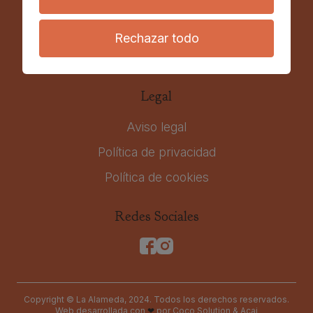
reservas@laalamedadefontanales.com
Plaza San Bartolomé, 2 - 35421 Fontanales -
Rechazar todo
Moya, Las Palmas, Gran Canaria, España
Legal
Aviso legal
Política de privacidad
Política de cookies
Redes Sociales
Copyright © La Alameda, 2024. Todos los derechos reservados.
Web desarrollada con
❤
por
Coco Solution
&
Acai