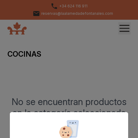
+34 624 116 911
reservas@laalamedadefontanales.com
COCINAS
No se encuentran productos
en la categoría seleccionada